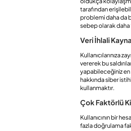
oldukça kolaylaşmak
tarafından erişilebi
problemi daha da bü
sebep olarak daha 
Veri İhlali Kayn
Kullanıcılarınıza za
vererek bu saldırıl
yapabileceğiniz en i
hakkında siber isti
kullanmaktır.
Çok Faktörlü K
Kullanıcının bir he
fazla doğrulama fa