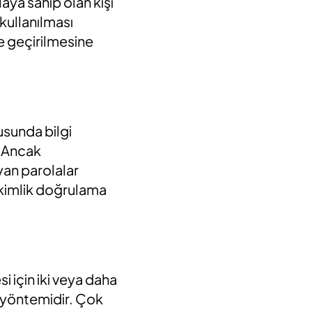
aya sahip olan kişi
 kullanılması
le geçirilmesine
nusunda bilgi
. Ancak
ayan parolalar
 kimlik doğrulama
 için iki veya daha
a yöntemidir. Çok