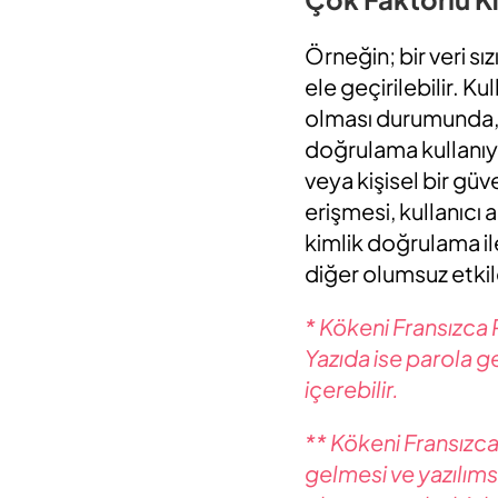
Örneğin; bir veri sı
ele geçirilebilir. Kul
olması durumunda, k
doğrulama kullanıyor
veya kişisel bir gü
erişmesi, kullanıcı
kimlik doğrulama ile
diğer olumsuz etkil
* Kökeni Fransızca 
Yazıda ise parola ge
içerebilir.
** Kökeni Fransızca
gelmesi ve yazılımsa