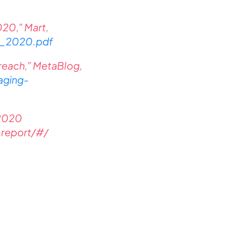
020,” Mart,
t_2020.pdf
reach,” MetaBlog,
aging-
 2020
-report/#/