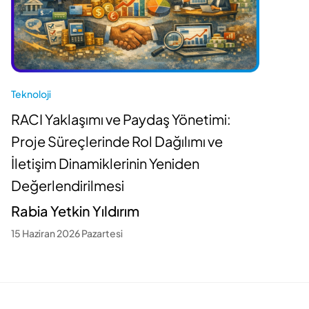
T
A
Teknoloji
K
RACI Yaklaşımı ve Paydaş Yönetimi:
D
Proje Süreçlerinde Rol Dağılımı ve
A
İletişim Dinamiklerinin Yeniden
2
Değerlendirilmesi
Rabia Yetkin Yıldırım
15 Haziran 2026 Pazartesi