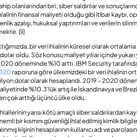
sahip olanlarından biri; siber saldırılar ve sonuçla
hlalinin finansal maliyeti olduğu gibi itibar kaybı,
lik azalışı, hukuksal yaptırımları ve verilerin sili
ekte. [ii]
tığımızda, bir veri ihlalinin küresel olarak ortalam
 dolar oldu. Söz konusu maliyet yıllar içinde yukar
2020 döneminde %10 arttı. IBM Security tarafınd
2020
raporuna göre ülkemizdeki bir veri ihlalinin o
 milyon dolar olarak hesaplandı. 2019 – 2020 döne
aliyetinde %10.3’lük artış ile İskandinavya ve Brez
n en çok arttığı üçüncü ülke oldu.
ihlallerinin yarısı kötü amaçlı siber saldırılardan k
nemli bir kısmını güvenliği ihlal edilmiş kimlik bilgi
alınmış kişinin hesaplarının kullanıcı adı ve parolası