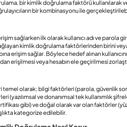
rulama, bir kimlik doğrulama faktörü kullanılarak ve
ulayıcıların bir kombinasyonu ile gerçekleştirilebi
rişim sağlarken ilk olarak kullanıcı adı ve parola gir
ğlayan kimlik doğrulama faktörlerinden birini veya
na erişim sağlar. Böylece hedef alınan kullanıcın
ından erişilmesi veya hesabın ele geçirilmesi zorlaştır
 temel olarak; bilgi faktörleri (parola, güvenlik s
örleri (yazılımsal ve donanımsal tek kullanımlık şifre
sertifikası gibi) ve doğal olarak var olan faktörler (yü
aşlıkta kategorize edilebilir.
imlik Doğrulama Nasıl Korur