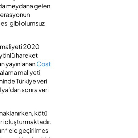
rında meydana gelen
 operasyonun
nmesi gibi olumsuz
a maliyeti 2020
ı yönlü hareket
an yayınlanan
Cost
rtalama maliyeti
minde Türkiye veri
ilya’dan sonra veri
aynaklanırken, kötü
leri oluşturmaktadır.
nın* ele geçirilmesi