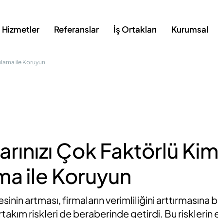
Hizmetler
Referanslar
İş Ortakları
Kurumsal
rulama ile Koruyun
larınızı Çok Faktörlü Kim
a ile Koruyun
sinin artması, firmaların verimliliğini arttırmasına 
rtakım riskleri de beraberinde getirdi. Bu riskleri