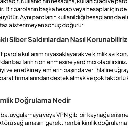
tadır. Kullanıcının hesabına, kullanıcı adı ve parol
lir. Bir parolanın başka hesap veya hesaplar için de
yütür. Aynı parolanın kullanıldığı hesapların da e
fazla istenmeyen sonuç doğurur.
aklı Siber Saldırılardan Nasıl Korunabiliriz
yıf parola kullanımını yasaklayarak ve kimlik avı ko
ardan bazılarının önlenmesine yardımcı olabilirsiniz
yi ve en etkin eylemlerin başında veri ihlaline uğr
hbarat firmalarından destek almak ve çok faktörlü
imlik Doğrulama Nedir
saba, uygulamaya veya VPN gibi bir kaynağa erişmesi
ktörü sağlamasını gerektiren bir kimlik doğrulam