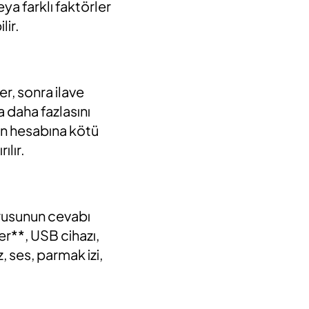
ya farklı faktörler
lir.
er, sonra ilave
 daha fazlasını
ın hesabına kötü
ılır.
orusunun cevabı
ler**, USB cihazı,
z, ses, parmak izi,