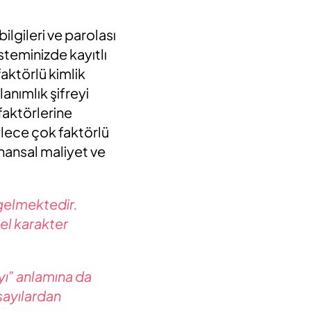
ilgileri ve parolası
sisteminizde kayıtlı
aktörlü kimlik
lanımlık şifreyi
faktörlerine
ylece çok faktörlü
finansal maliyet ve
 gelmektedir.
zel karakter
ayı” anlamına da
 sayılardan