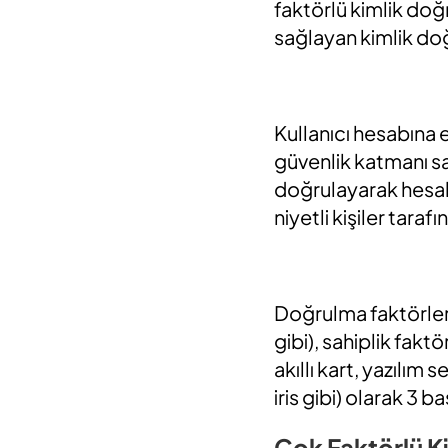
faktörlü kimlik doğ
sağlayan kimlik doğr
Kullanıcı hesabına e
güvenlik katmanı sa
doğrulayarak hesabı
niyetli kişiler taraf
Doğrulma faktörleri
gibi), sahiplik fakt
akıllı kart, yazılım 
iris gibi) olarak 3 b
Çok Faktörlü K