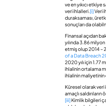
ve en yıkıcı etkiye 
veri ihlalleri.
[i]
Veri i
duraksaması, üretken
sonuçları da olabilm
Finansal açıdan bak
yılında 3.86 milyon
etmiş olup 2014 – 
of a Data Breach 
2020 yılı için 1.77
ihlalinin ortalama m
ihlalinin maliyetini
Küresel olarak veri 
amaçlı saldırıların ö
[iii]
Kimlik bilgileri ç