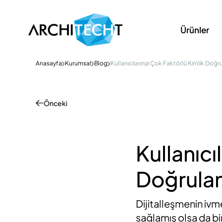
Ürünler
Anasayfa
Kurumsal
Blog
Kullanıcılarınızı Çok Faktörlü Kimlik Doğ
Önceki
Kullanıcı
Doğrulam
Dijitalleşmenin ivme
sağlamış olsa da bi