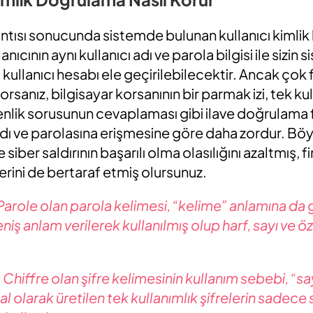
zıntısı sonucunda sistemde bulunan kullanıcı kimlik b
lanıcının aynı kullanıcı adı ve parola bilgisi ile sizin 
ullanıcı hesabı ele geçirilebilecektir. Ancak çok f
sanız, bilgisayar korsanının bir parmak izi, tek kul
venlik sorusunun cevaplaması gibi ilave doğrulama 
 adı ve parolasına erişmesine göre daha zordur. Bö
 siber saldırının başarılı olma olasılığını azaltmış, 
erini de bertaraf etmiş olursunuz.
Parole olan parola kelimesi, “kelime” anlamına da
niş anlam verilerek kullanılmış olup harf, sayı ve ö
 Chiffre olan şifre kelimesinin kullanım sebebi, “s
l olarak üretilen tek kullanımlık şifrelerin sadece