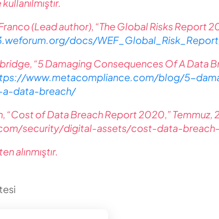
kullanılmıştır.
ranco (Lead author), “The Global Risks Report 2
3.weforum.org/docs/WEF_Global_Risk_Repor
bridge, “5 Damaging Consequences Of A Data B
ttps://www.metacompliance.com/blog/5-dam
-a-data-breach/
n, “Cost of Data Breach Report 2020,” Temmuz,
com/security/digital-assets/cost-data-breach
en alınmıştır.
tesi