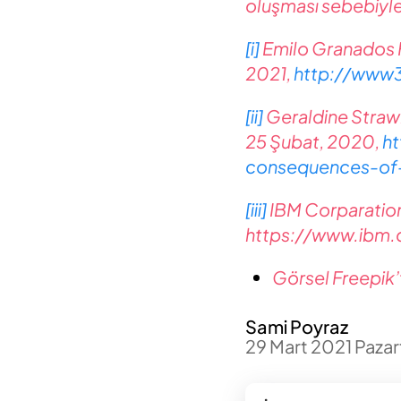
oluşması sebebiyle 
[i]
Emilo Granados F
2021,
http://www
[ii]
Geraldine Straw
25 Şubat, 2020,
h
consequences-of
[iii]
IBM Corparatio
https://www.ibm.
Görsel Freepik’t
Sami Poyraz
29 Mart 2021 Pazar