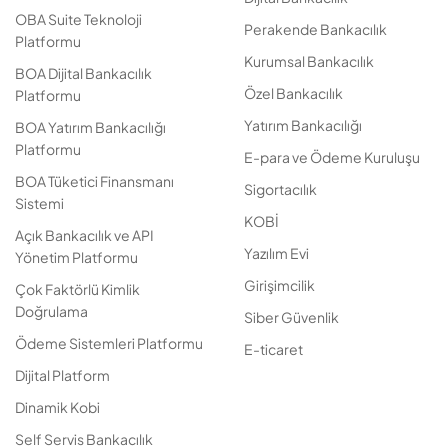
OBA Suite Teknoloji
Perakende Bankacılık
Platformu
Kurumsal Bankacılık
BOA Dijital Bankacılık
Özel Bankacılık
Platformu
Yatırım Bankacılığı
BOA Yatırım Bankacılığı
Platformu
E-para ve Ödeme Kuruluşu
BOA Tüketici Finansmanı
Sigortacılık
Sistemi
KOBİ
Açık Bankacılık ve API
Yazılım Evi
Yönetim Platformu
Girişimcilik
Çok Faktörlü Kimlik
Doğrulama
Siber Güvenlik
Ödeme Sistemleri Platformu
E-ticaret
Dijital Platform
Dinamik Kobi
Self Servis Bankacılık