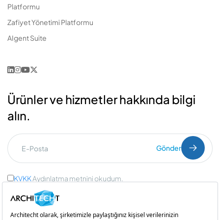
Platformu
Zafiyet Yönetimi Platformu
AIgent Suite
Ürünler ve hizmetler hakkında bilgi
alın.
Gönder
KVKK
Aydınlatma metnini okudum.
Ticari İleti Onayı
ve
Açık Rıza Onayı