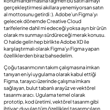
konumlandırmasına rağmen bu satın almayı
gerçekleştirmesi akıllara yenemiyorsan satın
al mottosunu getirdi :). Adobe’un Figma’yı
gelecek dönemde Creative Cloud
tarifelerine dahil mi edeceği yoksa ayrı bir ürün
olarak mı sunmayı sürdüreceği merak konusu.
O halde gelin hep birlikte Adobe XD ile
karşılaştırmalı olarak Figma’yı Figma yapan
özelliklerden biraz bahsedelim.
Çoğu tasarımcının takım çalışmasına imkan
tanıyan en iyi uygulama olarak kabul ettiği
Figma, tarayıcı üzerinde çalışma imkanı
sağlayan, bulut tabanlı arayüz ve vektörel
tasarımı aracı. Ugulama temel olarak
prototip, kod üretimi, vektörel tasarım gibi
ihtiyaç duyulan tüm özellikleri tasarımcıların