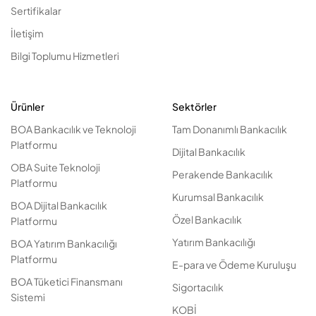
Sertifikalar
İletişim
Bilgi Toplumu Hizmetleri
Ürünler
Sektörler
BOA Bankacılık ve Teknoloji
Tam Donanımlı Bankacılık
Platformu
Dijital Bankacılık
OBA Suite Teknoloji
Perakende Bankacılık
Platformu
Kurumsal Bankacılık
BOA Dijital Bankacılık
Özel Bankacılık
Platformu
Yatırım Bankacılığı
BOA Yatırım Bankacılığı
Platformu
E-para ve Ödeme Kuruluşu
BOA Tüketici Finansmanı
Sigortacılık
Sistemi
KOBİ