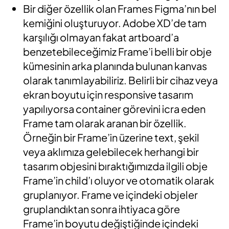
Bir diğer özellik olan Frames Figma’nın bel
kemiğini oluşturuyor. Adobe XD’de tam
karşılığı olmayan fakat artboard’a
benzetebileceğimiz Frame’i belli bir obje
kümesinin arka planında bulunan kanvas
olarak tanımlayabiliriz. Belirli bir cihaz veya
ekran boyutu için responsive tasarım
yapılıyorsa container görevini icra eden
Frame tam olarak aranan bir özellik.
Örneğin bir Frame’in üzerine text, şekil
veya aklımıza gelebilecek herhangi bir
tasarım objesini bıraktığımızda ilgili obje
Frame’in child’ı oluyor ve otomatik olarak
gruplanıyor. Frame ve içindeki objeler
gruplandıktan sonra ihtiyaca göre
Frame’in boyutu değiştiğinde içindeki