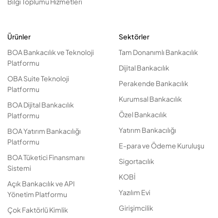
Bilgi Toplumu Hizmetleri
Ürünler
Sektörler
BOA Bankacılık ve Teknoloji
Tam Donanımlı Bankacılık
Platformu
Dijital Bankacılık
OBA Suite Teknoloji
Perakende Bankacılık
Platformu
Kurumsal Bankacılık
BOA Dijital Bankacılık
Özel Bankacılık
Platformu
Yatırım Bankacılığı
BOA Yatırım Bankacılığı
Platformu
E-para ve Ödeme Kuruluşu
BOA Tüketici Finansmanı
Sigortacılık
Sistemi
KOBİ
Açık Bankacılık ve API
Yazılım Evi
Yönetim Platformu
Girişimcilik
Çok Faktörlü Kimlik