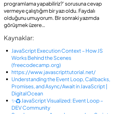
programlama yapabiliriz?’ sorusuna cevap
vermeye çalıştığım bir yazı oldu. Faydalı
olduğunu umuyorum. Bir sonraki yazımda
görüşmek üzere…
Kaynaklar:
JavaScript Execution Context – How JS
Works Behind the Scenes
(freecodecamp.org)
https://www.javascripttutorial.net/
Understanding the Event Loop, Callbacks,
Promises, and Async/Await in JavaScript |
DigitalOcean
✨♻️ JavaScript Visualized: Event Loop –
DEV Community