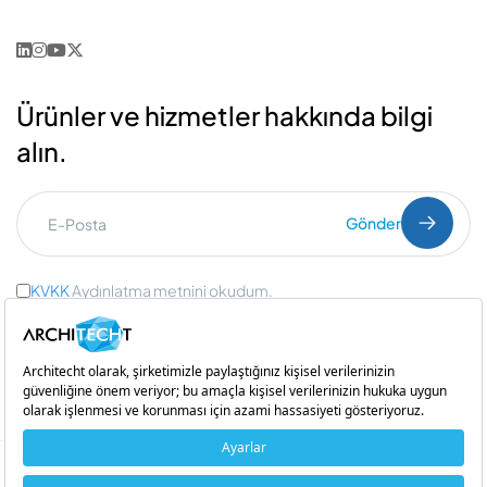
Ürünler ve hizmetler hakkında bilgi
alın.
Gönder
KVKK
Aydınlatma metnini okudum.
Ticari İleti Onayı
ve
Açık Rıza Onayı
Bir
iştirakidir
Copyright © 2026 Architecht. Her hakkı saklıdır.