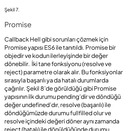
Şekil 7.
Promise
Callback Hell gibi sorunları çözmek için
Promise yapısı ES6 ile tanıtıldı. Promise bir
objedir ve kodun ilerleyişinde bir değer
dönebilir. İki tane fonksiyonu (resolve ve
reject) parametre olarak alır. Bu fonksiyonlar
sırasıyla başarılı ya da hatalı durumlarda
çağırılır. Şekil 8’de görüldüğü gibi Promise
yapısının ilk durumu pending’dir ve döndüğü
değer undefined’dır, resolve (başarılı) ile
döndüğümüzde durumu fullfilled olur ve
resolve içindeki değeri döner aynı zamanda
reject (hatalı) ile dönüldüğünde durumu