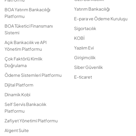
Yatırım Bankacılığı
BOA Yatırım Bankacılığı
Platformu
E-para ve Ödeme Kuruluşu
BOA Tüketici Finansmanı
Sigortacılık
Sistemi
KOBİ
Açık Bankacılık ve API
Yazılım Evi
Yönetim Platformu
Girişimcilik
Çok Faktörlü Kimlik
Doğrulama
Siber Güvenlik
Ödeme Sistemleri Platformu
E-ticaret
Dijital Platform
Dinamik Kobi
Self Servis Bankacılık
Platformu
Zafiyet Yönetimi Platformu
AIgent Suite