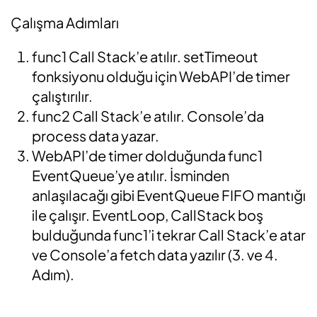
Çalışma Adımları
func1 Call Stack’e atılır. setTimeout
fonksiyonu olduğu için WebAPI’de timer
çalıştırılır.
func2 Call Stack’e atılır. Console’da
process data yazar.
WebAPI’de timer dolduğunda func1
EventQueue’ye atılır. İsminden
anlaşılacağı gibi EventQueue FIFO mantığı
ile çalışır. EventLoop, CallStack boş
bulduğunda func1’i tekrar Call Stack’e atar
ve Console’a fetch data yazılır (3. ve 4.
Adım).