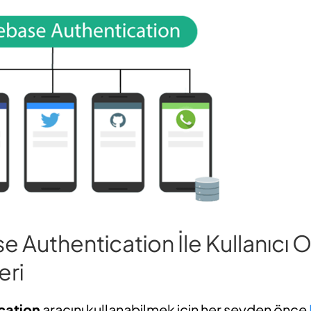
e Authentication İle Kullanıcı 
eri
cation
aracını kullanabilmek için her şeyden önce