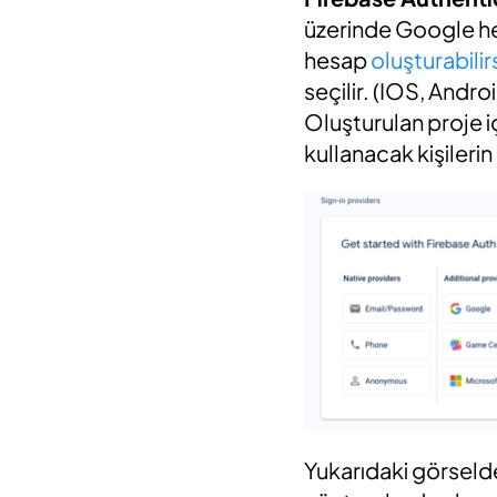
üzerinde Google he
hesap
oluşturabilirs
seçilir. (IOS, Andr
Oluşturulan proje 
kullanacak kişileri
Yukarıdaki görseld