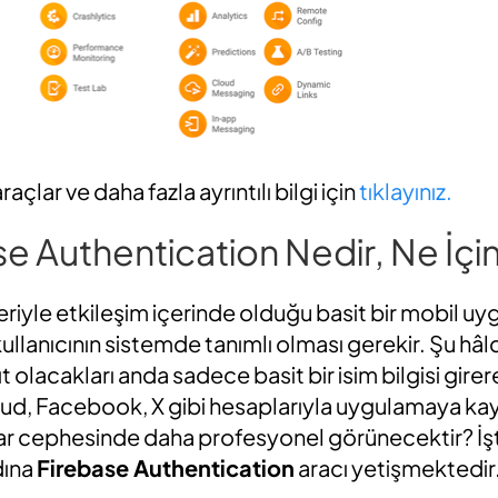
raçlar ve daha fazla ayrıntılı bilgi için
tıklayınız.
e Authentication Nedir, Ne İçin 
rleriyle etkileşim içerinde olduğu basit bir mobil u
kullanıcının sistemde tanımlı olması gerekir. Şu hâld
 olacakları anda sadece basit bir isim bilgisi girer
ud, Facebook, X gibi hesaplarıyla uygulamaya kayı
cılar cephesinde daha profesyonel görünecektir? İ
dına
Firebase Authentication
aracı yetişmektedir