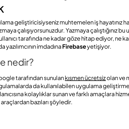
k
lama geliştiricisiyseniz muhtemelen iş hayatınız h
azmaya çalışıyorsunuzdur. Yazmaya çalıştığınız bu
ullanıcı tarafında ne kadar göze hitap ediyor, ne 
a yazılımcının imdadına
Firebase
yetişiyor.
e nedir?
oogle tarafından sunulan
kısmen ücretsiz
olan ve 
lamalarda da kullanılabilen uygulama geliştirme ki
llanıcısına kolaylıklar sunan ve farklı amaçlara hi
araçlardan bazıları şöyledir.