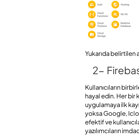
Yukarıda belirtilen a
2-
Firebas
Kullanıcıların birbi
hayal edin. Her bir 
uygulamaya ilk kayıt
yoksa Google, Iclo
efektif ve kullanı
yazılımcıların imda