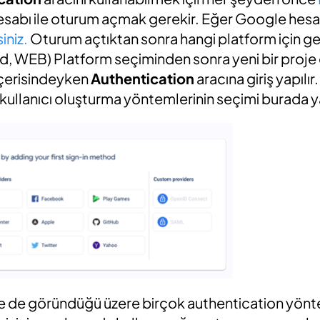
sabı ile oturum açmak gerekir. Eğer Google hesab
iniz.
Oturum açtıktan sonra hangi platform için ge
oid, WEB) Platform seçiminden sonra yeni bir proje 
içerisindeyken
Authentication
aracına giriş yapılı
n kullanıcı oluşturma yöntemlerinin seçimi burada ya
e de göründüğü üzere birçok authentication yön