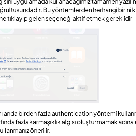
sini uygulamada kullanacağımız tamamen yazılımcın
oğrultusundadır. Bu yöntemlerden herhangi birini k
ine tıklayıp gelen seçeneği aktif etmek gereklidir.
ı anda birden fazla authentication yöntemi kul
afında fazla karmaşıklık algısı oluşturmamak adına 
ullanmanız önerilir.