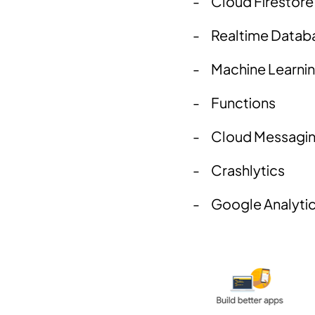
-
Cloud Firestore
-
Realtime Datab
-
Machine Learni
-
Functions
-
Cloud Messagi
-
Crashlytics
-
Google Analyti