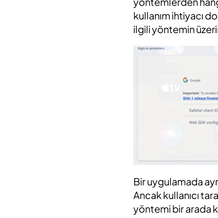
yöntemlerden hangi
kullanım ihtiyacı d
ilgili yöntemin üzer
Bir uygulamada ayn
Ancak kullanıcı tar
yöntemi bir arada k