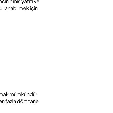
ın inisiyatifi ve
ullanabilmek için
lanmak mümkündür.
en fazla dört tane