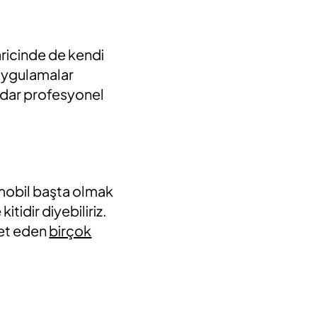
aricinde de kendi
 uygulamalar
kadar profesyonel
mobil başta olmak
tidir diyebiliriz.
zmet eden
birçok