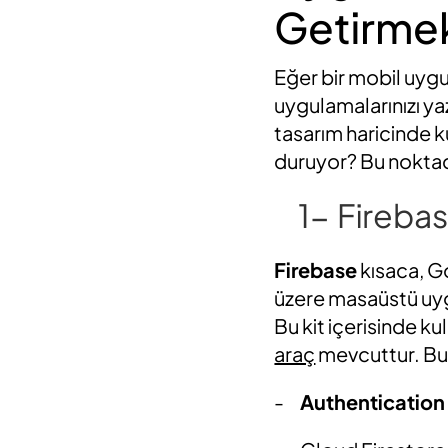
Getirme
Eğer bir mobil uygu
uygulamalarınızı y
tasarım haricinde k
duruyor? Bu noktad
1-
Firebas
Firebase
kısaca, G
üzere masaüstü uygu
Bu kit içerisinde ku
araç
mevcuttur. Bu 
-
Authentication