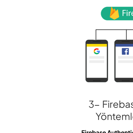
3-
Firebas
Yönteml
Firebase Authenti