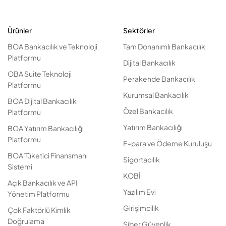
Ürünler
Sektörler
BOA Bankacılık ve Teknoloji
Tam Donanımlı Bankacılık
Platformu
Dijital Bankacılık
OBA Suite Teknoloji
Perakende Bankacılık
Platformu
Kurumsal Bankacılık
BOA Dijital Bankacılık
Özel Bankacılık
Platformu
Yatırım Bankacılığı
BOA Yatırım Bankacılığı
Platformu
E-para ve Ödeme Kuruluşu
BOA Tüketici Finansmanı
Sigortacılık
Sistemi
KOBİ
Açık Bankacılık ve API
Yazılım Evi
Yönetim Platformu
Girişimcilik
Çok Faktörlü Kimlik
Doğrulama
Siber Güvenlik