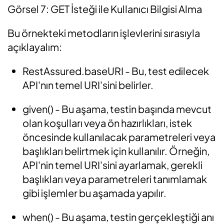
Görsel 7: GET İsteği ile Kullanıcı Bilgisi Alma
Bu örnekteki metodların işlevlerini sırasıyla
açıklayalım:
RestAssured.baseURI -
Bu, test edilecek
API'nın temel URI'sini belirler.
given()
-
Bu aşama, testin başında mevcut
olan koşulları veya ön hazırlıkları, istek
öncesinde kullanılacak parametreleri veya
başlıkları belirtmek için kullanılır. Örneğin,
API'nin temel URI'sini ayarlamak, gerekli
başlıkları veya parametreleri tanımlamak
gibi işlemler bu aşamada yapılır.
when()
-
Bu aşama, testin gerçekleştiği anı