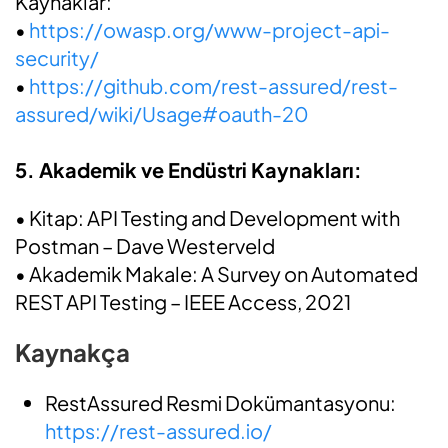
Kaynaklar:
•
https://owasp.org/www-project-api-
security/
•
https://github.com/rest-assured/rest-
assured/wiki/Usage#oauth-20
5. Akademik ve Endüstri Kaynakları:
• Kitap:
API Testing and Development with
Postman
– Dave Westerveld
• Akademik Makale:
A Survey on Automated
REST API Testing
– IEEE Access, 2021
Kaynakça
RestAssured Resmi Dokümantasyonu
:
https://rest-assured.io/