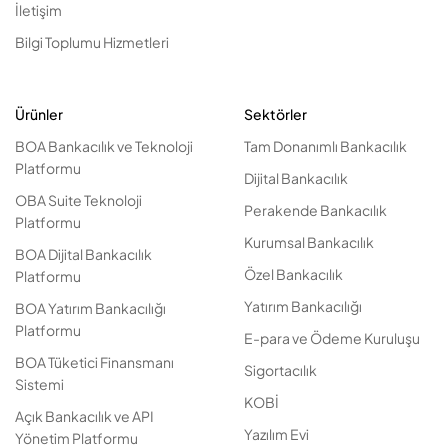
İletişim
Bilgi Toplumu Hizmetleri
Ürünler
Sektörler
BOA Bankacılık ve Teknoloji
Tam Donanımlı Bankacılık
Platformu
Dijital Bankacılık
OBA Suite Teknoloji
Perakende Bankacılık
Platformu
Kurumsal Bankacılık
BOA Dijital Bankacılık
Özel Bankacılık
Platformu
Yatırım Bankacılığı
BOA Yatırım Bankacılığı
Platformu
E-para ve Ödeme Kuruluşu
BOA Tüketici Finansmanı
Sigortacılık
Sistemi
KOBİ
Açık Bankacılık ve API
Yazılım Evi
Yönetim Platformu