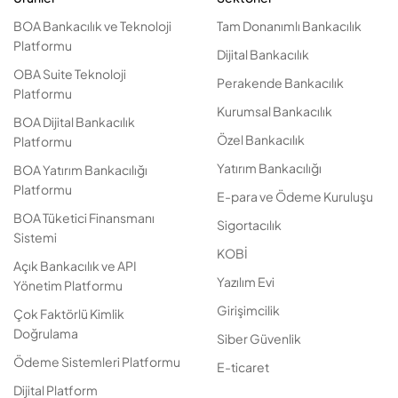
BOA Bankacılık ve Teknoloji
Tam Donanımlı Bankacılık
Platformu
Dijital Bankacılık
OBA Suite Teknoloji
Perakende Bankacılık
Platformu
Kurumsal Bankacılık
BOA Dijital Bankacılık
Özel Bankacılık
Platformu
Yatırım Bankacılığı
BOA Yatırım Bankacılığı
Platformu
E-para ve Ödeme Kuruluşu
BOA Tüketici Finansmanı
Sigortacılık
Sistemi
KOBİ
Açık Bankacılık ve API
Yazılım Evi
Yönetim Platformu
Girişimcilik
Çok Faktörlü Kimlik
Doğrulama
Siber Güvenlik
Ödeme Sistemleri Platformu
E-ticaret
Dijital Platform