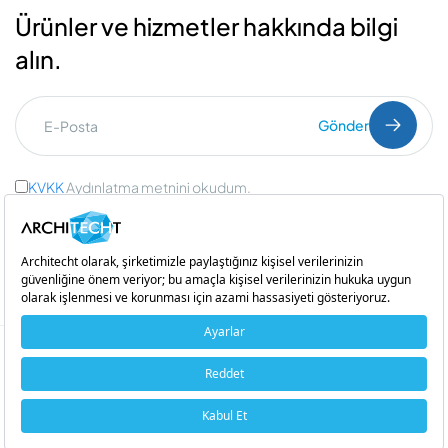
Ürünler ve hizmetler hakkında bilgi
alın.
Gönder
KVKK
Aydınlatma metnini okudum.
Ticari İleti Onayı
ve
Açık Rıza Onayı
Bir
iştirakidir
Copyright © 2026 Architecht. Her hakkı saklıdır.
Çerez Politikası