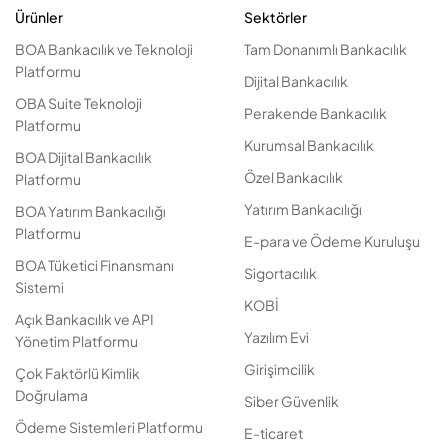
Ürünler
Sektörler
BOA Bankacılık ve Teknoloji
Tam Donanımlı Bankacılık
Platformu
Dijital Bankacılık
OBA Suite Teknoloji
Perakende Bankacılık
Platformu
Kurumsal Bankacılık
BOA Dijital Bankacılık
Özel Bankacılık
Platformu
Yatırım Bankacılığı
BOA Yatırım Bankacılığı
Platformu
E-para ve Ödeme Kuruluşu
BOA Tüketici Finansmanı
Sigortacılık
Sistemi
KOBİ
Açık Bankacılık ve API
Yazılım Evi
Yönetim Platformu
Girişimcilik
Çok Faktörlü Kimlik
Doğrulama
Siber Güvenlik
Ödeme Sistemleri Platformu
E-ticaret