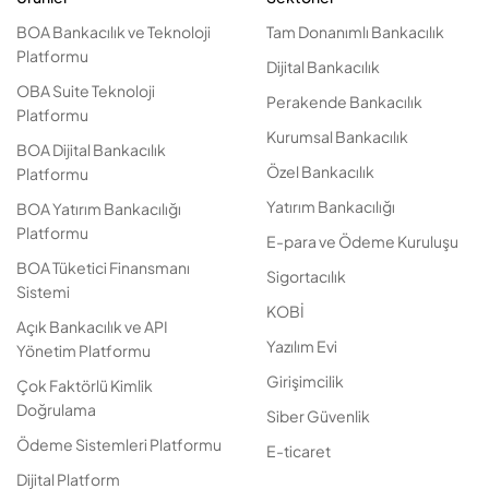
BOA Bankacılık ve Teknoloji
Tam Donanımlı Bankacılık
Platformu
Dijital Bankacılık
OBA Suite Teknoloji
Perakende Bankacılık
Platformu
Kurumsal Bankacılık
BOA Dijital Bankacılık
Özel Bankacılık
Platformu
Yatırım Bankacılığı
BOA Yatırım Bankacılığı
Platformu
E-para ve Ödeme Kuruluşu
BOA Tüketici Finansmanı
Sigortacılık
Sistemi
KOBİ
Açık Bankacılık ve API
Yazılım Evi
Yönetim Platformu
Girişimcilik
Çok Faktörlü Kimlik
Doğrulama
Siber Güvenlik
Ödeme Sistemleri Platformu
E-ticaret
Dijital Platform