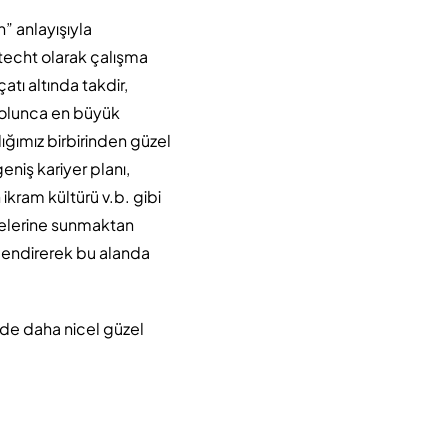
” anlayışıyla
hitecht olarak çalışma
atı altında takdir,
 olunca en büyük
ığımız birbirinden güzel
eniş kariyer planı,
n ikram kültürü v.b. gibi
delerine sunmaktan
lendirerek bu alanda
mde daha nicel güzel