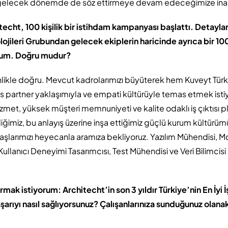
n gelecek dönemde de söz ettirmeye devam edeceğimize ina
echt, 100 kişilik bir istihdam kampanyası başlattı. Detaylar
lojileri Grubundan gelecek ekiplerin haricinde ayrıca bir 100
orum. Doğru mudur?
likle doğru. Mevcut kadrolarımızı büyüterek hem Kuveyt Tür
s partner yaklaşımıyla ve empati kültürüyle temas etmek istiy
zmet, yüksek müşteri memnuniyeti ve kalite odaklı iş çıktısı p
imiz, bu anlayış üzerine inşa ettiğimiz güçlü kurum kültürümü
aşlarımızı heyecanla aramıza bekliyoruz. Yazılım Mühendisi, Mo
Kullanıcı Deneyimi Tasarımcısı, Test Mühendisi ve Veri Bilimcisi ro
rmak istiyorum: Architecht’in son 3 yıldır Türkiye’nin En İyi 
aşarıyı nasıl sağlıyorsunuz? Çalışanlarınıza sunduğunuz olanak