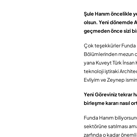
Şule Hanım öncelikle ye
olsun. Yeni dönemde Ar
geçmeden önce sizi bir
Çok teşekkürler Funda Ha
Bölümlerinden mezun o
yana Kuveyt Türk İnsan 
teknoloji iştiraki Archi
Evliyim ve Zeynep ismin
Yeni Göreviniz tekrar h
birleşme kararı nasıl or
Funda Hanım biliyorsunu
sektörüne satılması amac
zarfında o kadar önemli