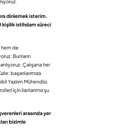
nıyoruz.
ını dinlemek isterim.
 kişilik istihdam süreci
k hem de
oruz. Bunların
lanlıyoruz. Çalışana her
zle; başarılarımıza
bil Yazılım Mühendisi,
lleri için ilanlarımız şu
İşverenleri arasında yer
ları bizimle