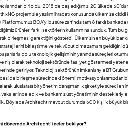
ayıcılarından biri oldu. 2018’de başladığımız, 20 ülkede 60’d
EthixNG projemizle yazılım ihracatı konusunda ülkemize cidd
k Platformumuz BOA’yı bu süre zarfında tam 8 farklı bankada ça
iğimiz ürünleri farklı sektörlerin kullanımına sunduk. Tüm bu 
tık birleşmesi gerektiğini gösterdi. Ülkemizin en büyük bank
 stratejilerini birleştirme ve tek vücut olma zamanı geldiğini 
 başarılarla dolu teknolojik gelişiminin yanında süreçleri oturmu
ve niş olarak teknoloji sektöründe faaliyet göstermesi yete
aberinde getiriyor. Teknoloji sektörünün imkanlarıyla BT G
esi de birleşme sürecindeki önemli motivasyonlarımızdan biri
larak uluslarası bir yönetim danışmanlık şirketiyle süreci en i
 vakaları inceledik ve bankamız üst yönetiminin destekleriyle 
ik. Böylece Architecht mevcut durumda 600 kişilik büyük bir 
eni dönemde Architecht’i neler bekliyor?