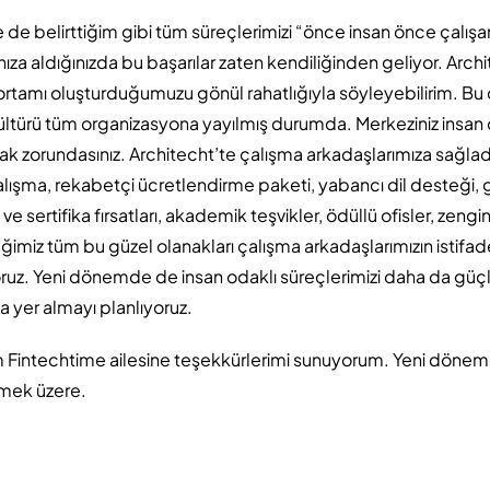
de belirttiğim gibi tüm süreçlerimizi “önce insan önce çalışan
ınıza aldığınızda bu başarılar zaten kendiliğinden geliyor. Arc
 ortamı oluşturduğumuzu gönül rahatlığıyla söyleyebilirim. Bu ç
ültürü tüm organizasyona yayılmış durumda. Merkeziniz insan
ak zorundasınız. Architecht’te çalışma arkadaşlarımıza sağlad
lışma, rekabetçi ücretlendirme paketi, yabancı dil desteği, g
 ve sertifika fırsatları, akademik teşvikler, ödüllü ofisler, zengi
imiz tüm bu güzel olanakları çalışma arkadaşlarımızın istifa
uz. Yeni dönemde de insan odaklı süreçlerimizi daha da güç
a yer almayı planlıyoruz.
üm Fintechtime ailesine teşekkürlerimi sunuyorum. Yeni döne
şmek üzere.