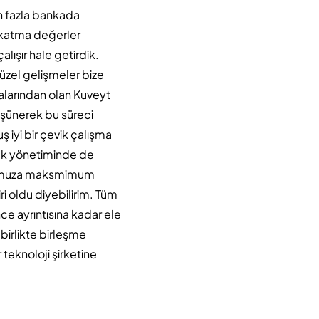
an fazla bankada
i katma değerler
lışır hale getirdik.
güzel gelişmeler bize
alarından olan Kuveyt
düşünerek bu süreci
ş iyi bir çevik çalışma
nek yönetiminde de
rubumuza maksmimum
 oldu diyebilirim. Tüm
nce ayrıntısına kadar ele
birlikte birleşme
teknoloji şirketine