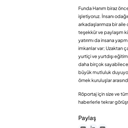
Funda Hanım biraz önce 
işletiyoruz. İnsanı odağ
arkadaşlarımıza bir aile
teşekkür ve paylaşım k
yatırımı da insana yapm
imkanlar var; Uzaktan ça
yurtiçi ve yurtdışı eğitim
daha birçok sayabileceğ
büyük mutluluk duyuyor
örnek kuruluşlar arasınd
Röportaj için size ve t
haberlerle tekrar görü
Paylaş