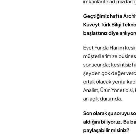
imkanlar ile adımızda
Geçtiğimiz hafta Archit
Kuveyt Türk Bilgi Tekno
başlattınız diye anlıy
Evet Funda Hanım kesin
müşterilerimize busines
sonucunda; kesintisiz hi
şeyden çok değer verdiğ
ortak olacak yeni arkad
Analist, Ürün Yöneticisi, 
an açık durumda.
Son olarak şu soruyu so
aldığını biliyoruz. Bu b
paylaşabilir misiniz?