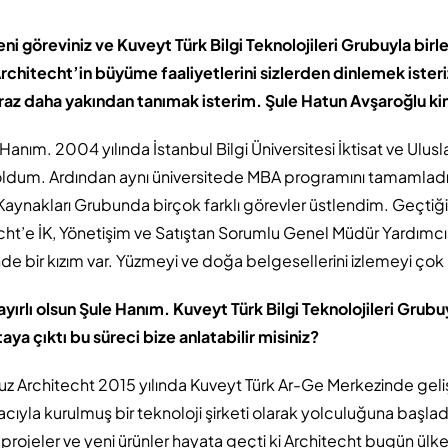
ni göreviniz ve Kuveyt Türk Bilgi Teknolojileri Grubuyla birle
chitecht’in büyüme faaliyetlerini sizlerden dinlemek isteri
az daha yakından tanımak isterim. Şule Hatun Avşaroğlu k
nım. 2004 yılında İstanbul Bilgi Üniversitesi İktisat ve Uluslara
ldum. Ardından aynı üniversitede MBA programını tamamlad
Kaynakları Grubunda birçok farklı görevler üstlendim. Geçtiğ
techt’e İK, Yönetişim ve Satıştan Sorumlu Genel Müdür Yardımcı
de bir kızım var. Yüzmeyi ve doğa belgesellerini izlemeyi çok
ayırlı olsun Şule Hanım. Kuveyt Türk Bilgi Teknolojileri Grub
taya çıktı bu süreci bize anlatabilir misiniz?
z Architecht 2015 yılında Kuveyt Türk Ar-Ge Merkezinde gelişti
ıyla kurulmuş bir teknoloji şirketi olarak yolculuğuna başladı.
 projeler ve yeni ürünler hayata geçti ki Architecht bugün ülk