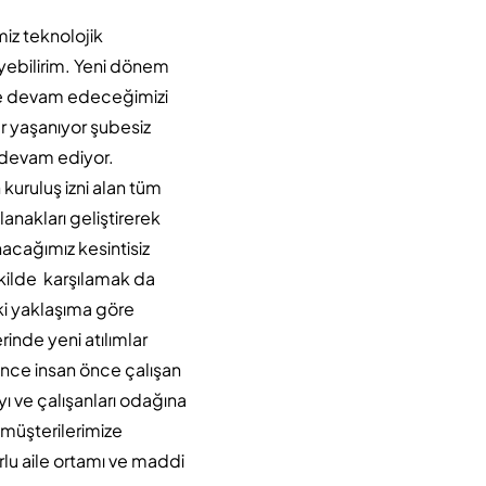
miz teknolojik
yebilirim. Yeni dönem
ye devam edeceğimizi
r yaşanıyor şubesiz
a devam ediyor.
 kuruluş izni alan tüm
nakları geliştirerek
cağımız kesintisiz
ekilde karşılamak da
ki yaklaşıma göre
inde yeni atılımlar
önce insan önce çalışan
ı ve çalışanları odağına
 müşterilerimize
lu aile ortamı ve maddi