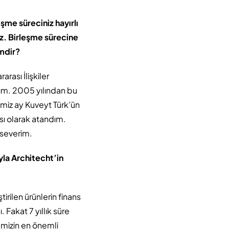
şme süreciniz hayırlı
z. Birleşme sürecine
imdir?
rası İlişkiler
ım. 2005 yılından bu
imiz ay Kuveyt Türk’ün
sı olarak atandım.
 severim.
uyla Architecht’in
rilen ürünlerin finans
 Fakat 7 yıllık süre
emizin en önemli