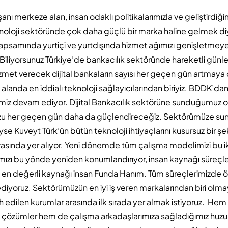
nı merkeze alan, insan odaklı politikalarımızla ve geliştirdiği
knoloji sektöründe çok daha güçlü bir marka haline gelmek di
psamında yurtiçi ve yurtdışında hizmet ağımızı genişletme
Biliyorsunuz Türkiye’de bankacılık sektöründe hareketli günle
izmet verecek dijital bankaların sayısı her geçen gün artmay
 alanda en iddialı teknoloji sağlayıcılarından biriyiz. BDDK’dan
iz devam ediyor. Dijital Bankacılık sektörüne sunduğumuz ola
 her geçen gün daha da güçlendireceğiz. Sektörümüze suna
se Kuveyt Türk’ün bütün teknoloji ihtiyaçlarını kusursuz bir ş
arasında yer alıyor. Yeni dönemde tüm çalışma modelimizi bu i
mızı bu yönde yeniden konumlandırıyor, insan kaynağı süreçler
n en değerli kaynağı insan Funda Hanım. Tüm süreçlerimizde 
diyoruz. Sektörümüzün en iyi iş veren markalarından biri olmay
ih edilen kurumlar arasında ilk sırada yer almak istiyoruz. Hem
çözümler hem de çalışma arkadaşlarımıza sağladığımız huzur