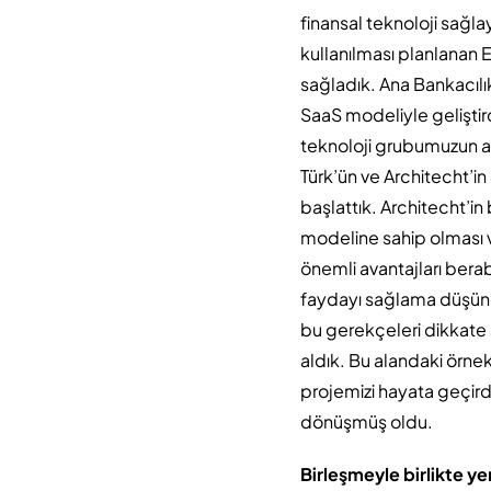
finansal teknoloji sağl
kullanılması planlanan 
sağladık. Ana Bankacılı
SaaS modeliyle geliştird
teknoloji grubumuzun ar
Türk’ün ve Architecht’in
başlattık. Architecht’in
modeline sahip olması 
önemli avantajları ber
faydayı sağlama düşünc
bu gerekçeleri dikkate a
aldık. Bu alandaki örnek
projemizi hayata geçird
dönüşmüş oldu.
Birleşmeyle birlikte y