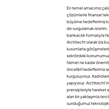
En temel amacımız çalışa
çözümlerle finansal te
büyüme hedeflerimiz ka
de vurgulamak isterim. 
bankacılık formatıyla h
Architecht olarak biz bu
kurumlarla görüşmelerim
sektördeki konumumuzu
hizmet ne kadar önemliy
öncelikli hedeflerimiz 
kurguluyoruz. Kadroları
yapıyoruz. Architecht’i
prensipleriyle hareket e
alan bir yaklaşımla terc
sunduğumuz teknolojik 