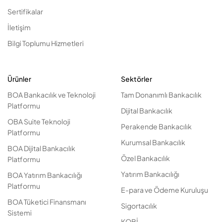
Sertifikalar
İletişim
Bilgi Toplumu Hizmetleri
Ürünler
Sektörler
BOA Bankacılık ve Teknoloji
Tam Donanımlı Bankacılık
Platformu
Dijital Bankacılık
OBA Suite Teknoloji
Perakende Bankacılık
Platformu
Kurumsal Bankacılık
BOA Dijital Bankacılık
Özel Bankacılık
Platformu
Yatırım Bankacılığı
BOA Yatırım Bankacılığı
Platformu
E-para ve Ödeme Kuruluşu
BOA Tüketici Finansmanı
Sigortacılık
Sistemi
KOBİ