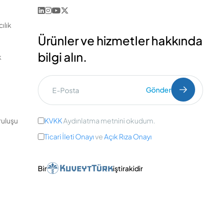
ılık
Ürünler ve hizmetler hakkında
bilgi alın.
k
Gönder
uluşu
KVKK
Aydınlatma metnini okudum.
Ticari İleti Onayı
ve
Açık Rıza Onayı
Bir
iştirakidir