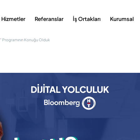
Hizmetler
Referanslar
İş Ortakları
Kurumsal
uk" Programının Konuğu Olduk