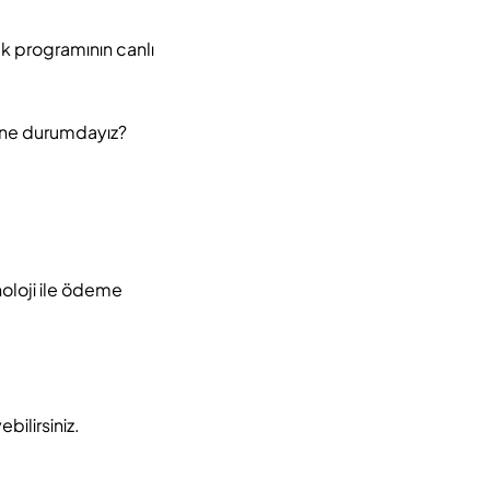
k programının canlı
a ne durumdayız?
noloji ile ödeme
ebilirsiniz.