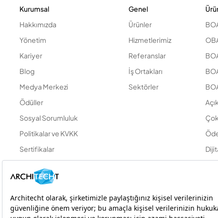
Kurumsal
Genel
Ürü
Hakkımızda
Ürünler
BOA
Yönetim
Hizmetlerimiz
OBA
Kariyer
Referanslar
BOA 
Blog
İş Ortakları
BOA
Medya Merkezi
Sektörler
BOA
Ödüller
Açı
Sosyal Sorumluluk
Çok
Politikalar ve KVKK
Öde
Sertifikalar
Diji
İletişim
Din
Bilgi Toplumu Hizmetleri
Self
Zaf
AIg