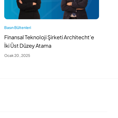
B
2
Basın Bültenleri
i
Finansal Teknoloji Şirketi Architecht’e
O
İki Üst Düzey Atama
Ocak 20 , 2025