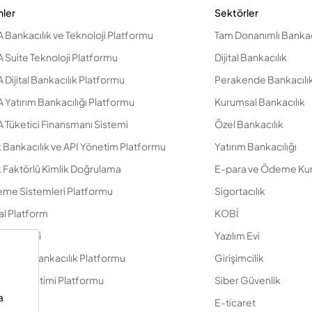
nler
Sektörler
 Bankacılık ve Teknoloji Platformu
Tam Donanımlı Bankac
 Suite Teknoloji Platformu
Dijital Bankacılık
Dijital Bankacılık Platformu
Perakende Bankacılı
 Yatırım Bankacılığı Platformu
Kurumsal Bankacılık
 Tüketici Finansmanı Sistemi
Özel Bankacılık
k Bankacılık ve API Yönetim Platformu
Yatırım Bankacılığı
 Faktörlü Kimlik Doğrulama
E-para ve Ödeme Kur
me Sistemleri Platformu
Sigortacılık
tal Platform
KOBİ
amik Kobi
Yazılım Evi
 Servis Bankacılık Platformu
Girişimcilik
iyet Yönetimi Platformu
Siber Güvenlik
ent Suite
E-ticaret